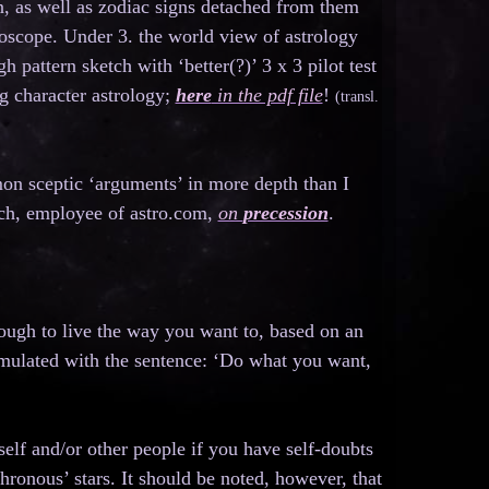
on, as well as zodiac signs detached from them
oroscope. Under 3. the world view of astrology
 pattern sketch with ‘better(?)’ 3 x 3 pilot test
g character astrology;
here
in the pdf file
!
(transl.
on sceptic ‘arguments’ in more depth than I
och, employee of astro.com,
on
precession
.
enough to live the way you want to, based on an
ormulated with the sentence: ‘Do what you want,
elf and/or other people if you have self-doubts
chronous’ stars. It should be noted, however, that