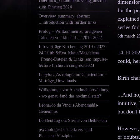
Überblick_Zusammenfassung_abstract
dimensiona
zum Einstieg 2024
for the pu
Overview_summary_abstract
explained 
...introduction with further links
series for
Prolog – Willkommen zu ureigenen
6th march 2
Talenten von kindauf an 2012-2022
Infovorträge Kirche/ntag 2019 / 2023-
14.10.202
24 Lilith &Eva_Maria/Magdalena
_Fremd-Dateien & Links; en: impulse-
could, he
lecture f. church congress 2023
Babylons Astrologie im Christentum -
Birth cha
Vorträge_Downloads
Willkommen zur Abendmahlserzählung
...And no,
- wo genau fand das nochmal statt?
intuitive
Leonardo da Vinci's Abendmahls-
but don't
Geheimnis
Be-Deutung des Sterns von Bethlehem
However, 
psychologische Tierkreis- und
Planeten-Prinzipien...
or doubts.