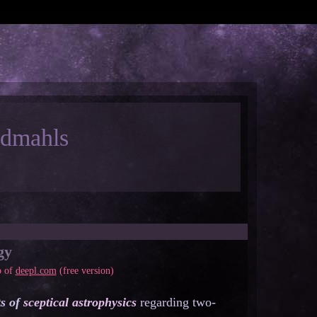
ndmahls
gy
p of
deepl.com
(free version)
s of
sceptical astrophysics
regarding two-