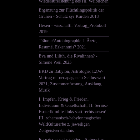
Wiederauferstehung des Hl. Weiblichen
Ergänzung zur Flüchtlingspolitik der
Grünen - Schutz syr Kurden 2018
Hexen - wisschaftl. Vortrag_Protokoll
2019
Träume/Autobiographie f. Ärzte,
Resumé, Erkenntnis? 2021
Eva und Lilith, die Rivalinnen? -
Simone Weil 2023
EKD zu Babylon, Astrologie; EZW-
Vortrag m. neoapaganem Schlusswort
2021; Zusammenfassung, Ausklang,
Musik
I. Impfen, Krieg & Frieden,
Individuum & Gesellschaft; II: Seriöse
Esoterik mitte-links statt rechtsaussen!
III. schamanisch-babylonmagisches
WeltKulturerbe z. jeweiligen
Zeitgeistverständnis
Re-naissance der Götter - Antwort an