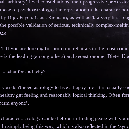
l ‘arbitrary’ fixed constellations, their progressive precessi
rpose of psychoastrological interpretation in the character h
by Dipl. Psych. Claus Riemann, as well as 4. a very first rough
 the possible validation of serious, technically complex-meltin
025)
4: If you are looking for profound rebuttals to the most comm
re is the leading (among others) archaeoastronomer Dieter K
rt - what for and why?
 you don't need astrology to live a happy life! It is usually 
, healthy gut feeling and reasonably logical thinking. Often f
 harm anyone’.
character astrology can be helpful in finding peace with yours
 In simply being this way, which is also reflected in the ‘syn