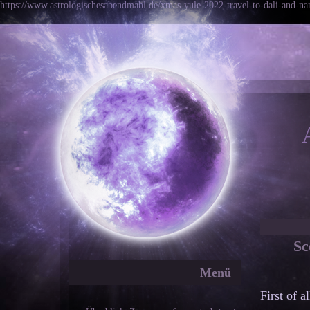
https://www.astrologischesabendmahl.de/xmas-yule-2022-travel-to-dali-and-nan
Sceptic
Menü
First of a