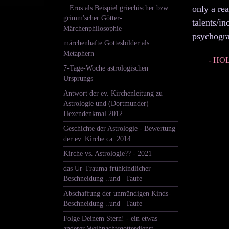
only a rea
...Eros als Beispiel griechischer bzw.
grimm'scher Götter-
talents/in
Märchenphilosophie
psychogr
märchenhafte Gottesbilder als
Metaphern
- HOLD
7-Tage-Woche astrologischen
Ursprungs
Antwort der ev. Kirchenleitung zu
Astrologie und (Dortmunder)
Hexendenkmal 2012
Geschichte der Astrologie - Bewertung
der ev. Kirche ca. 2014
Kirche vs. Astrologie?? - 2021
das Ur-Trauma frühkindlicher
Beschneidung ..und –Taufe
Abschaffung der unmündigen Kinds-
Beschneidung ..und –Taufe
Folge Deinem Stern! - ein etwas
anderer Weihnachtsgottesdienst