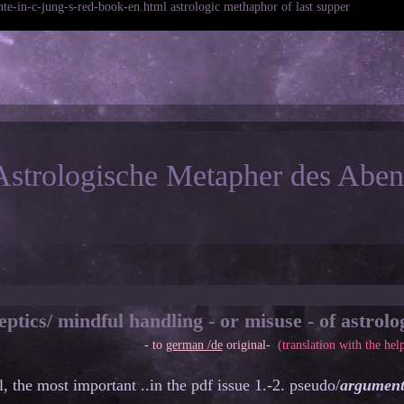
te-in-c-jung-s-red-book-en.html astrologic methaphor of last supper
Astrologische Metapher des Abe
s/ mindful handling - or misuse - of astrolo
-
to
german /de
original-
(translation with the hel
ll, the most important ..in the pdf issue 1.-2. pseudo/
argument