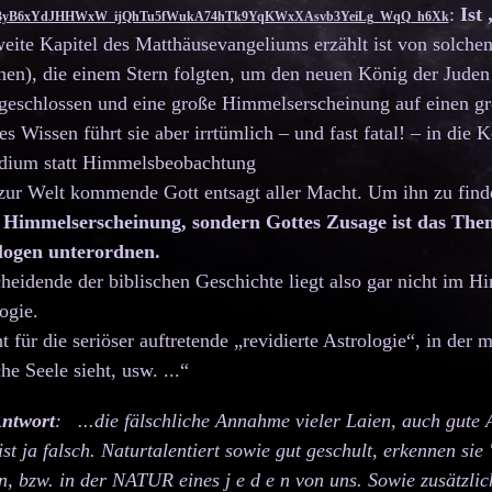
:
Ist
R3yB6xYdJHHWxW_ijQhTu5fWukA74hTk9YqKWxXAsvb3YeiLg_WqQ_h6Xk
ite Kapitel des Matthäusevangeliums erzählt ist von solchen
hen), die einem Stern folgten, um den neuen König der Jude
 geschlossen und eine große Himmelserscheinung auf einen gr
s Wissen führt sie aber irrtümlich – und fast fatal! – in die 
udium statt Himmelsbeobachtung
zur Welt kommende Gott entsagt aller Macht. Um ihn zu finden
e Himmelserscheinung, sondern Gottes Zusage ist das The
ologen unterordnen.
heidende der biblischen Geschichte liegt also gar nicht im Him
ogie.
 für die seriöser auftretende „revidierte Astrologie“, in der 
e Seele sieht, usw. ...“
Antwort
: ...die fälschliche Annahme vieler Laien, auch gute
ist ja falsch. Naturtalentiert sowie gut geschult, erkennen si
n, bzw. in der NATUR eines j e d e n von uns. Sowie zusätzli