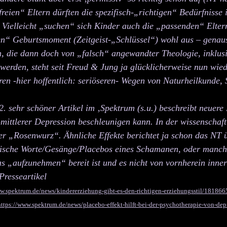
freien“ Eltern dürften die spezifisch-„richtigen“ Bedürfniss
 Vielleicht „suchen“ sich Kinder auch die „passenden“ Elter
en“ Geburtsmoment (Zeitgeist-„Schlüssel“) wohl aus – genau
n, die dann doch von „falsch“ angewandter Theologie, inklus
 werden, steht seit Freud & Jung ja glücklicherweise nun wied
eren -hier hoffentlich: seriöseren- Wegen von Naturheilkunde
2. sehr schöner Artikel im ‚Spektrum (s.u.) beschreibt neuer
t-mittlerer Depression beschleunigen kann. In der wissensch
ter „Rosenwurz“. Ähnliche Effekte berichtet ja schon das NT
ische Worte/Gesänge/Placebos eines Schamanen, oder manc
as „aufzunehmen“ bereit ist und es nicht von vornherein inner
Presseartikel
w.spektrum.de/news/kindererziehung-gibt-es-den-richtigen-erziehungsstil/181
866
https://www.spektrum.de/news/placebo-effekt-hilft-bei-der-psychotherapie-von-