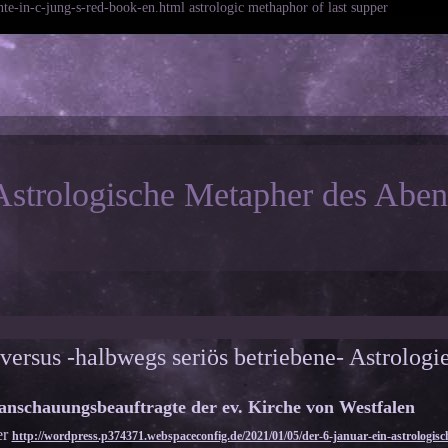
te-in-c-jung-s-red-book-en.html astrologic methaphor of last supper
Astrologische Metapher des Abe
versus -halbwegs seriös betriebene- Astrologi
anschauungsbeauftragte der ev. Kirche von Westfalen
er
http://wordpress.p374371.webspaceconfig.de/2021/01/05/der-6-januar-ein-astrologisch