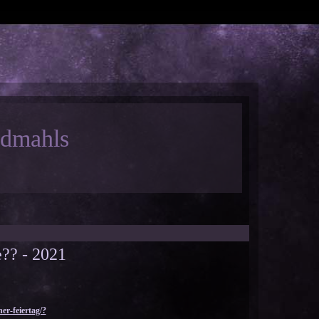
ndmahls
e?? - 2021
er-feiertag/?