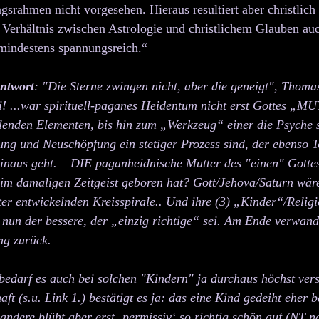
ngsrah­men nicht vorgesehen. Hieraus resultiert aber christlic
s Verhältnis zwischen Astrologie und christlichem Glauben auc
 mindestens spannungsreich.“
ntwort
: "Die Sterne zwingen nicht, aber die geneigt", Thom
i! ...war spirituell-paganes Heidentum nicht erst Gottes „MU
lenden Elementen, bis hin zum „Werkzeug“ einer die Psyche s
ng und Neuschöpfung ein stetiger Prozess sind, der ebenso T
inaus geht. – DIE paganheidnisch
e Mutter des "einen" Gotte
im damaligen Zeitgeist geboren hat? Gott/Jehova/Saturn wäre 
iter entwickelnden Kreisspirale.. Und ihre (3) „Kinder“/Religi
nun der bessere, der „einzig richtige“ sei. Am Ende verwand
g zurück.
edarf es auch bei solchen "Kindern" ja durchaus höchst ve
ft (s.u. Link 1.) bestätigt es ja: das eine Kind gedeiht eher b
 an
dere blüht aber erst ‚permissiv‘ so richtig schön auf (NT 