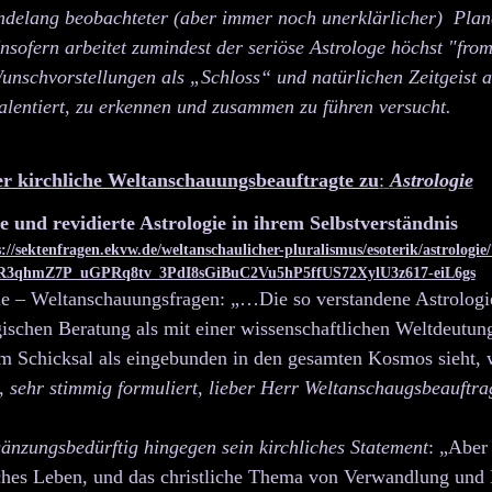
ndelang beobachteter (aber immer noch unerklärlicher) Plane
Insofern arbeitet zumindest der seriöse Astrologe höchst "fr
nschvorstellungen als „Schloss“ und natürlichen Zeitgeist a
talentiert, zu erkennen und zusammen zu führen versucht.
er kirchliche Weltanschauungsbeauftragte zu
:
Astrologie
e und revidierte Astrologie in ihrem Selbstverständnis
://sektenfragen.ekvw.de/weltanschaulicher-pluralismus/esoterik/astrologie/
AR3qhmZ7P_uGPRq8tv_3PdI8sGiBuC2Vu5hP5ffUS72XylU3z617-eiL6gs
ie – Weltanschauungsfragen: „…Die so verstandene Astrologie 
ischen Beratung als mit einer wissenschaftlichen Weltdeutun
m Schicksal als eingebunden in den gesamten Kosmos sieht, w
t,
sehr stimmig formuliert, lieber Herr Weltanschaugsbeauftra
gänzungsbedürftig hingegen sein kirchliches Statement
: „Aber
hes Leben, und das christliche Thema von Ver­wandlung und 