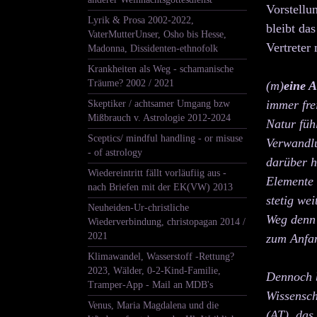
Vorstellu
Lyrik & Prosa 2002-2022,
bleibt da
VaterMutterUnser, Osho bis Hesse,
Vertreter
Madonna, Dissidenten-ethnofolk
Krankheiten als Weg - schamanische
Träume? 2002 / 2021
(
m)
eine A
immer fre
Skeptiker / achtsamer Umgang bzw
Mißbrauch v. Astrologie 2012-2024
Natur füh
Sceptics/ mindful handling - or misuse
Verwandlu
- of astrology
darüber h
Wiedereintritt fällt vorläufiig aus -
Elemente 
nach Briefen mit der EK(VW) 2013
stetig we
Neuheiden-Ur-christliche
Weg denn 
Wiederverbindung, christopagan 2014 /
2021
zum Anfan
Klimawandel, Wasserstoff -Rettung?
2023, Wälder, 0-2-Kind-Familie,
Dennoch b
Tramper-App - Mail an MDB's
Wissenscha
Venus, Maria Magdalena und die
(AT), da
s