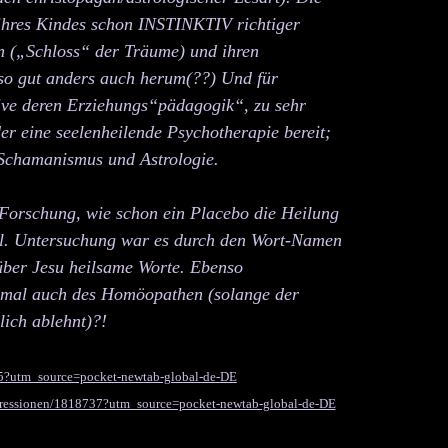
e ihres Kindes schon INSTINKTIV richtiger
n („Schloss“ der Träume) und ihren
so gut anders auch herum(??) Und für
ive deren Erziehungs“pädagogik“, zu sehr
er eine seelenheilende Psychotherapie bereit;
, Schamanismus und Astrologie.
e Forschung, wie schon ein Placebo die Heilung
aftl. Untersuchung war es durch den Wort-Namen
 über Jesu heilsame Worte. Ebenso
hmal auch des Homöopathen (solange der
lich ablehnt)?!
5?utm_source=pocket-newtab-global-de-DE
depressionen/1818737?utm_source=pocket-newtab-global-de-DE