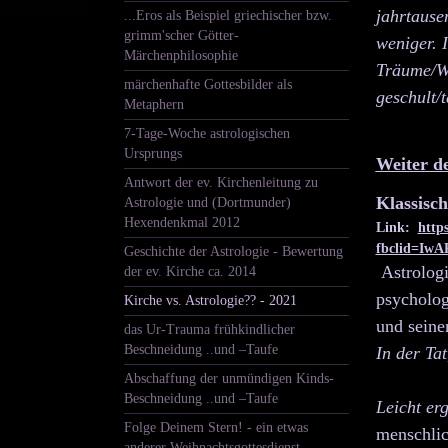
jahrtause
...Eros als Beispiel griechischer bzw.
grimm'scher Götter-
weniger. 
Märchenphilosophie
Träume/Wu
märchenhafte Gottesbilder als
geschult/
Metaphern
7-Tage-Woche astrologischen
Ursprungs
Weiter d
Antwort der ev. Kirchenleitung zu
Klassisch
Astrologie und (Dortmunder)
Hexendenkmal 2012
Link:
https
fbclid=Iw
Geschichte der Astrologie - Bewertung
Astrolog
der ev. Kirche ca. 2014
psycholog
Kirche vs. Astrologie?? - 2021
und seine
das Ur-Trauma frühkindlicher
Beschneidung ..und –Taufe
I
n der Ta
Abschaffung der unmündigen Kinds-
Beschneidung ..und –Taufe
Leicht er
Folge Deinem Stern! - ein etwas
menschlic
anderer Weihnachtsgottesdienst