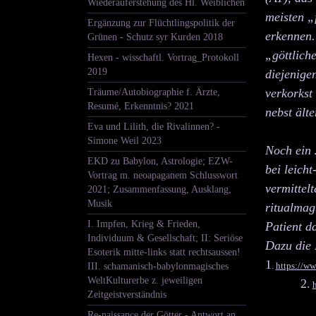
Wiederauferstehung des Hl. Weiblichen
meisten „
Ergänzung zur Flüchtlingspolitik der
erkennen.
Grünen - Schutz syr Kurden 2018
„göttlich
Hexen - wisschaftl. Vortrag_Protokoll
2019
diejenige
verkorkst
Träume/Autobiographie f. Ärzte,
Resumé, Erkenntnis? 2021
nebst ält
Eva und Lilith, die Rivalinnen? -
Simone Weil 2023
Noch ein 
EKD zu Babylon, Astrologie; EZW-
bei leich
Vortrag m. neoapaganem Schlusswort
vermittel
2021; Zusammenfassung, Ausklang,
Musik
ritualmag
I. Impfen, Krieg & Frieden,
Patient d
Individuum & Gesellschaft; II: Seriöse
Dazu die 
Esoterik mitte-links statt rechtsaussen!
1
.
https://ww
III. schamanisch-babylonmagisches
WeltKulturerbe z. jeweiligen
2.
Zeitgeistverständnis
Re-naissance der Götter - Antwort an