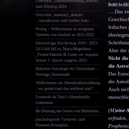
Überblick_Zusammenfassung_abstract
fbclid=IwA
zum Einstieg 2024
….Das zwe
Overview_summary_abstract
Griechisc
...introduction with further links
Irdisches
Prolog – Willkommen zu ureigenen
überlegene
Talenten von kindauf an 2012-2022
Schriftst
Infovorträge Kirche/ntag 2019 / 2023-
24 Lilith &Eva_Maria/Magdalena
Aber der 
_Fremd-Dateien & Links; en: impulse-
Nicht di
lecture f. church congress 2023
die Astr
Babylons Astrologie im Christentum -
Das Entsc
Vorträge_Downloads
die Astrol
Willkommen zur Abendmahlserzählung
- wo genau fand das nochmal statt?
Auch nicht
menschlich
Leonardo da Vinci's Abendmahls-
Geheimnis
(
M)
eine 
Be-Deutung des Sterns von Bethlehem
erfinden, 
psychologische Tierkreis- und
Planeten-Prinzipien...
Prophetie