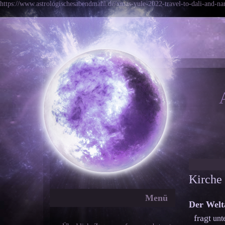
https://www.astrologischesabendmahl.de/xmas-yule-2022-travel-to-dali-and-nan
Kirche 
Menü
Der Welt
fragt
unt