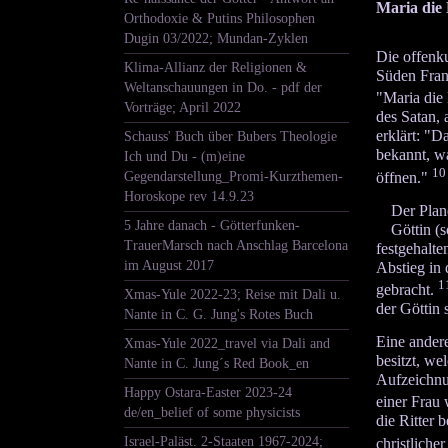
Maria die 
Orthodoxie & Putins Philosophen
Dugin 03/2022; Mundan-Zyklen
Die offenk
Klima-Allianz der Religionen &
Süden Frank
Weltanschauungen in Do. - pdf der
"Maria die
Vorträge; April 2022
des Satan, 
erklärt: "D
Schauss' Buch über Bubers Theologie
bekannt, wa
Ich und Du - (m)eine
10
öffnen."
Gegendarstellung_Promi-Kurzthemen-
Horoskope rev 14.9.23
Der Plan
5 Jahre danach - Götterfunken-
Göttin (
TrauerMarsch nach Anschlag Barcelona
festgehalte
im August 2017
Abstieg in
1
gebracht.
Xmas-Yule 2022-23; Reise mit Dali u.
der Göttin 
Nante in C. G. Jung's Rotes Buch
Eine ander
Xmas-Yule 2022_travel via Dali and
besitzt, we
Nante in C. Jung´s Red Book_en
Aufzeichnu
Happy Ostara-Easter 2023-24
einer Frau w
de/en_belief of some physicists
die Ritter 
Israel-Paläst. 2-Staaten 1967-2024;
christliche