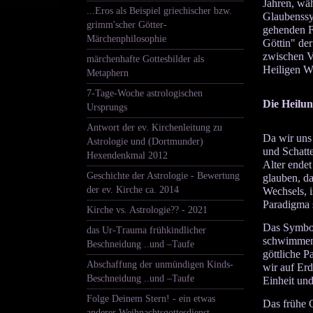
Jahren, wäh
...Eros als Beispiel griechischer bzw.
Glaubenssy
grimm'scher Götter-
gehenden Fi
Märchenphilosophie
Göttin" der
zwischen Ve
märchenhafte Gottesbilder als
Heiligen W
Metaphern
7-Tage-Woche astrologischen
Die Heilun
Ursprungs
Antwort der ev. Kirchenleitung zu
Da wir uns
Astrologie und (Dortmunder)
und Schatte
Hexendenkmal 2012
Alter endet
Geschichte der Astrologie - Bewertung
glauben, da
der ev. Kirche ca. 2014
Wechsels, i
Paradigma s
Kirche vs. Astrologie?? - 2021
Das Symbol
das Ur-Trauma frühkindlicher
schwimmen. 
Beschneidung ..und –Taufe
göttliche P
Abschaffung der unmündigen Kinds-
wir auf Erd
Beschneidung ..und –Taufe
Einheit und
Folge Deinem Stern! - ein etwas
Das frühe 
anderer Weihnachtsgottesdienst