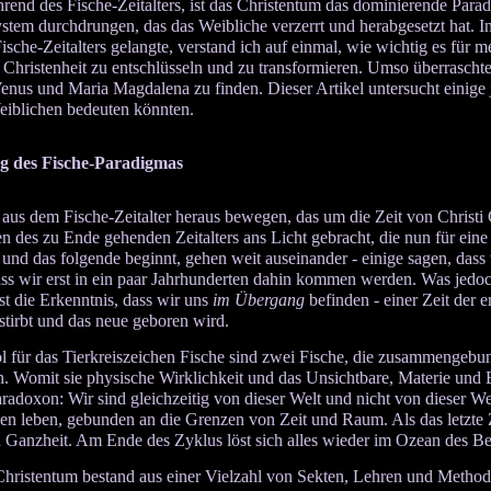
rend des Fische-Zeitalters, ist das Christentum das dominierende Par
stem durchdrungen, das das Weibliche verzerrt und herabgesetzt hat. 
sche-Zeitalters gelangte, verstand ich auf einmal, wie wichtig es für m
 Christenheit zu entschlüsseln und zu transformieren. Umso überraschte
nus und Maria Magdalena zu finden. Dieser Artikel untersucht einige j
eiblichen bedeuten könnten.
g des Fische-Paradigmas
 aus dem Fische-Zeitalter heraus bewegen, das um die Zeit von Christ
n des zu Ende gehenden Zeitalters ans Licht gebracht, die nun für ein
 und das folgende beginnt, gehen weit auseinander - einige sagen, dass
ss wir erst in ein paar Jahrhunderten dahin kommen werden. Was jedoch 
st die Erkenntnis, dass wir uns
im Übergang
befinden - einer Zeit der 
tirbt und das neue geboren wird.
 für das Tierkreiszeichen Fische sind zwei Fische, die zusammengebun
Womit sie physische Wirklichkeit und das Unsichtbare, Materie und En
aradoxon: Wir sind gleichzeitig von dieser Welt und nicht von dieser W
en leben, gebunden an die Grenzen von Zeit und Raum. Als das letzte Z
 Ganzheit. Am Ende des Zyklus löst sich alles wieder im Ozean des Be
Christentum bestand aus einer Vielzahl von Sekten, Lehren und Method