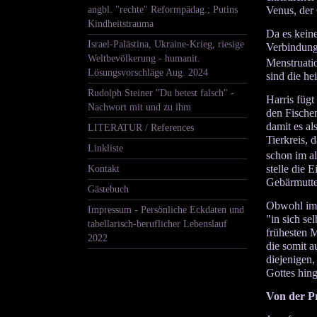
Venus, der 
angbl. "rechte" Reformpädag.; Putins
Kindheitstrauma
Da es keine
Israel-Palästina, Ukraine-Krieg, riesige
Verbindung 
Weltbevölkerung - humanit.
Menstruati
Lösungsvorschläge Aug. 2024
sind die he
Rudolph Steiner "Du betest falsch" -
Harris füg
Nachwort mit und zu ihm
den Fischen
damit es a
LITERATUR / References
Tierkreis, 
Linkliste
schon im a
stelle die 
Kontakt
Gebärmutte
Gästebuch
Obwohl im 
Impressum - Persönliche Eckdaten und
"in sich se
tabellarisch-beruflicher Lebenslauf
frühesten 
2022
die somit a
diejenigen,
Gottes hin
Von der Pr