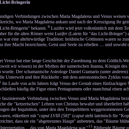
Licht-Bringerin
undigen Verbindungen zwischen Maria Magdalena und Venus weisen viell
reichs, wo Maria Magdalena ankam und nach der Kreuzigung ihr geistl
9
 Licht-Bringerin" bekannt.
Luzifer wird jetzt volkstümlich mit dem Te
aber für die alten Römer weist
Luzifer
(Latein für "das Licht-Bringer") 
as war eine altehrwürdige Tradition: heidnische Göttinnen waren so zum B
s ihre Macht bezeichnete, Geist und Seele zu erhellen … und sowohl d
et Venus hat eine lange Geschichte der Zuordnung zu dem Göttlich-Weib
soweit wir wissen) ist der Mythos der sumerischen Inanna, Königin des 
n wurde. Der schamanische Astrologe Daniel Giamario (unter anderen) h
 die Unterwelt und ihre Rückkehr - mit dem astronomischen Zyklus vo
1
Im Laufe von acht Jahren folgt Venus der Gestalt eines fünfzackigen
schließen häufig die Figur eines Pentagramms oder manchmal einen acht
e faszinierende Verbindung zwischen Venus und Maria Magdalena bezieh
lche die "ketzerischen" Lehren von Christus bewahrt und überliefert hab
ngen der Inquisition, unter den den Tempelrittern weggenommenen G
aren, etikettiert mit "
caput LVIII [58]
" (
caput
steht lateinisch für "Kop
berichtet, dass sie ein "abgetrenntes Haupt" anbeteten, das "Bäume bl
13
r Interpretation… das von Maria Magdalena war."
Blühende Bäume und