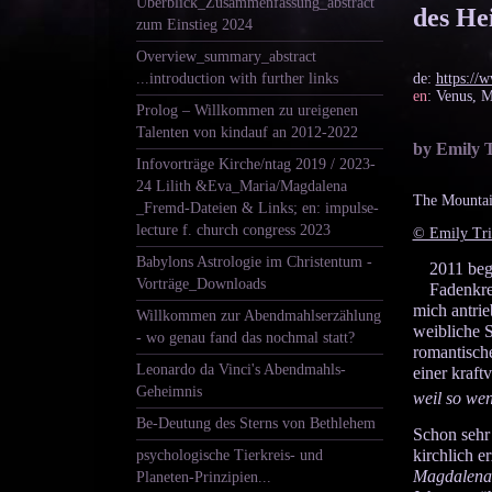
Überblick_Zusammenfassung_abstract
des He
zum Einstieg 2024
Overview_summary_abstract
de:
https://
...introduction with further links
en
: Venus, 
Prolog – Willkommen zu ureigenen
Talenten von kindauf an 2012-2022
by Emily 
Infovorträge Kirche/ntag 2019 / 2023-
24 Lilith &Eva_Maria/Magdalena
The Mountai
_Fremd-Dateien & Links; en: impulse-
lecture f. church congress 2023
© Emily Trin
Babylons Astrologie im Christentum -
2011 beg
Vorträge_Downloads
Fadenkre
mich antri
Willkommen zur Abendmahlserzählung
weibliche 
- wo genau fand das nochmal statt?
romantisch
Leonardo da Vinci's Abendmahls-
einer kraf
Geheimnis
weil so we
Be-Deutung des Sterns von Bethlehem
Schon sehr 
kirchlich e
psychologische Tierkreis- und
Magdalena 
Planeten-Prinzipien...