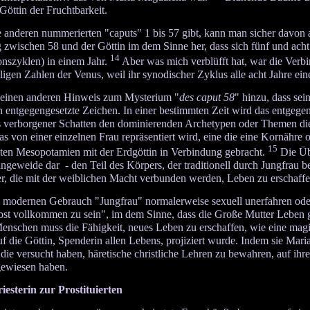
Göttin der Fruchtbarkeit.
 anderen nummerierten "caputs" 1 bis 57 gibt, kann man sicher davon au
zwischen 58 und der Göttin im dem Sinne her, dass sich fünf und ach
14
onszyklen) in einem Jahr.
Aber was mich verblüfft hat, war die Verb
iligen Zahlen der Venus, weil ihr synodischer Zyklus alle acht Jahre e
t einen anderen Hinweis zum Mysterium "
des caput 58
" hinzu, dass sei
 entgegengesetzte Zeichen. In einer bestimmten Zeit wird das entgegen
ls verborgener Schatten den dominierenden Archetypen oder Themen die
das von einer einzelnen Frau repräsentiert wird, eine die eine Kornähr
15
lten Mesopotamien mit der Erdgöttin in Verbindung gebracht.
Die Übe
Eingeweide dar - den Teil des Körpers, der traditionell durch Jungfrau b
r, die mit der weiblichen Macht verbunden werden, Leben zu erschaffe
modernen Gebrauch "Jungfrau" normalerweise sexuell unerfahren oder
lbst vollkommen zu sein", im dem Sinne, dass die Große Mutter Leben g
Menschen muss die Fähigkeit, neues Leben zu erschaffen, wie eine ma
uf die Göttin, Spenderin allen Lebens, projiziert wurde. Indem sie Ma
 die versucht haben, häretische christliche Lehren zu bewahren, auf ihr
gewiesen haben.
iesterin zur Prostituierten