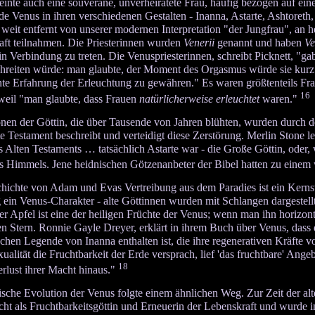
inte auch eine souveräne, unverheiratete Frau, häufig bezogen auf eine
e Venus in ihren verschiedenen Gestalten - Inanna, Astarte, Ashtoreth, I
 weit entfernt von unserer modernen Interpretation "der Jungfrau", an 
ft teilnahmen. Die Priesterinnen wurden
Venerii
genannt und haben
Ve
in Verbindung zu treten. Die Venuspriesterinnen, schreibt Picknett, "
hreiten würde: man glaubte, der Moment des Orgasmus würde sie kurz i
te Erfahrung der Erleuchtung zu gewähren." Es waren größtenteils Fraue
16
weil "man glaubte, dass Frauen
natürlicherweise erleuchtet
waren."
nen der Göttin, die über Tausende von Jahren blühten, wurden durch den
e Testament beschreibt und verteidigt diese Zerstörung. Merlin Stone leg
s Alten Testaments … tatsächlich Astarte war - die Große Göttin, oder
s Himmels. Jene heidnischen Götzenanbeter der Bibel hatten zu einem 
hichte von Adam und Evas Vertreibung aus dem Paradies ist ein Kernst
g ein Venus-Charakter - alte Göttinnen wurden mit Schlangen dargestell
r Apfel ist eine der heiligen Früchte der Venus; wenn man ihn horizont
n Stern. Ronnie Gayle Dreyer, erklärt in ihrem Buch über Venus, dass 
chen Legende von Inanna enthalten ist, die ihre regenerativen Kräfte
ualität die Fruchtbarkeit der Erde versprach, lief 'das fruchtbare' An
18
rlust ihrer Macht hinaus."
sche Evolution der Venus folgte einem ähnlichen Weg. Zur Zeit der alt
ht als Fruchtbarkeitsgöttin und Erneuerin der Lebenskraft und wurde in