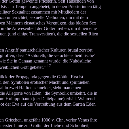
 der Göttin geweihte Priesterin. Seit Tausenden von
sis - in Tempeln angebetet, in denen Priesterinnen tätig
heiliger Sexualität zusammen mit Mitgliedern der
nia
unterrichtet, sexuelle Methoden, um mit dem
gaben Männern ekstatisches Vergnügen, das bloßen Sex
n die Anwesenheit der Götter treiben, um ihnen eine
n (und einige Transvestiten), die die sexuellen Riten
 Angriff patriarchalischer Kulturen brutal zerstört,
t offen, dass "Ashtoreth, die verachtete 'heidnische'
, wie Sie in Canaan genannt wurde, die Nahöstliche
17
weiblichen Gott gebetet."
ück der Propaganda gegen die Göttin. Eva ist
t, den Symbolen erotischer Macht und spirituellen
al in zwei Hälften schneidet, sieht man einen
die Allegorie von Eden "die Symbolik umkehrt, die in
 vom Huluppubaum (der Dattelpalme) erhält. Während
gebot der Eva auf die Vertreibung aus dem Garten Eden
en Griechen, ungefähr 1000 v. Chr., verlor Venus ihre
 erster Linie zur Göttin der Liebe und Schönheit,