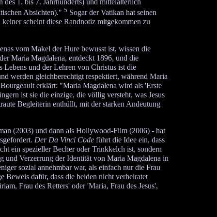
des 1. bis 7. Jahrhunderts) und mittelalterlich
5
itischen Absichten)."
Sogar der Vatikan hat seinen
h keiner scheint diese Randnotiz mitgekommen zu
enas vom Makel der Hure bewusst ist, wissen die
 der Maria Magdalena, entdeckt 1896, und die
 Lebens und der Lehren von Christus ist die
 und werden gleichberechtigt respektiert, während Maria
 Bourgeault erklärt: "Maria Magdalena wird als 'Erste
ngern ist sie die einzige, die völlig versteht, was Jesus
raute Begleiterin enthüllt, mit der starken Andeutung
oman (2003) und dann als Hollywood-Film (2006) - hat
sgefordert.
Der Da Vinci Code
führt die Idee ein, dass
t ein spezieller Becher oder Trinkkelch ist, sondern
 und Verzerrung der Identität von Maria Magdalena in
niger sozial annehmbar war, als einfach nur die Frau
 Beweis dafür, dass die beiden nicht verheiratet
am, Frau des Retters' oder 'Maria, Frau des Jesus',