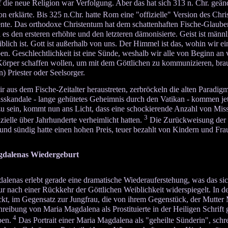
 die neue Religion war Verfolgung. Aber das hat sich 313 n. Chr. geänd
ion erklärte. Bis 325 n.Chr. hatte Rom eine "offizielle" Version des Chr
ente. Das orthodoxe Christentum hat dem schattenhaften Fische-Glaub
 es den ersteren erhöhte und den letzteren dämonisierte. Geist ist män
blich ist. Gott ist außerhalb von uns. Der Himmel ist das, wohin wir
ben. Geschlechtlichkeit ist eine Sünde, weshalb wir alle von Beginn a
Körper schaffen wollen, um mit dem Göttlichen zu kommunizieren, brau
) Priester oder Seelsorger.
ir aus dem Fische-Zeitalter heraustreten, zerbröckeln die alten Paradigm
skandale - lange gehütetes Geheimnis durch den Vatikan - kommen jetzt
u sein, kommt nun ans Licht, dass eine schockierende Anzahl von Miss
3
zielle über Jahrhunderte verheimlicht hatten.
Die Zurückweisung der Kö
und sündig hatte einen hohen Preis, teuer bezahlt von Kindern und Fra
dalenas Wiedergeburt
alenas erlebt gerade eine dramatische Wiederauferstehung, was das 
ur nach einer Rückkehr der Göttlichen Weiblichkeit widerspiegelt. In de
kt, im Gegensatz zur Jungfrau, die von ihrem Gegenstück, der Mutter M
reibung von Maria Magdalena als Prostituierte in der Heiligen Schrift gi
4
ben.
Das Portrait einer Maria Magdalena als "geheilte Sünderin", schrei