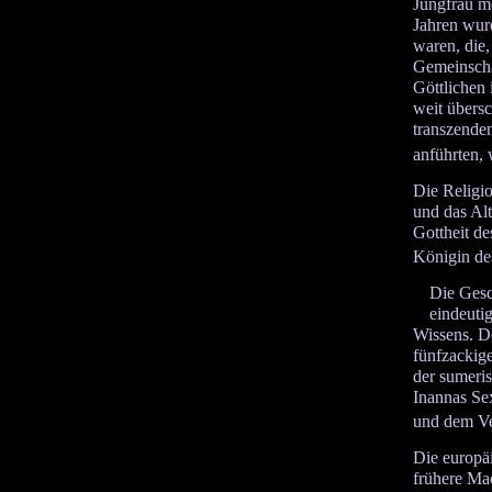
Jungfrau me
Jahren wurd
waren, die,
Gemeinscha
Göttlichen 
weit übersc
transzenden
anführten, 
Die Religio
und das Alt
Gottheit de
Königin de
Die Gesc
eindeuti
Wissens. De
fünfzackige
der sumeris
Inannas Sex
und dem Ve
Die europäi
frühere Mac