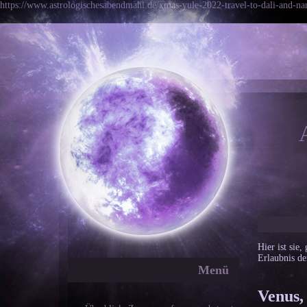
https://www.astrologischesabendmahl.de/xmas-yule-2022-travel-to-dali-and-nan
Hier ist sie
Erlaubnis de
Menü
Venus,