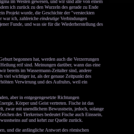
adigma im Westen gewesen, und wir sind alle von einem
Indem ich zurück zu den Wurzeln des gerade zu Ende
ein Projekt wurde, die Geschichte der "versteckten
r war ich, zahlreiche
eindeutige
Verbindungen
ener Funde, und was sie für die Wiederherstellung des
i Geburt begonnen hat, werden auch die Verzerrungen
e Heilung reif sind. Meinungen darüber, wann das eine
 wir bereits im Wassermann-Zeitalter sind, andere
viel wichtiger ist, als der genaue Zeitpunkt des
erhöhten Verwirrung und des Aufruhrs, weil ein
den, aber in entgegengesetzte Richtungen
ergie, Körper und Geist vertreten. Fische ist das
elt, zwar mit unendlichem Bewusstsein, jedoch, solange
eichen des Tierkreises bedeutet Fische auch Einssein,
wusstseins auf und kehrt zur Quelle zurück.
en, und die anfängliche Antwort des römischen