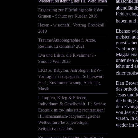
ausschließl
Wiederauferstehung des Hl. Weiblichen
abendländis
Ergänzung zur Flüchtlingspolitik der
Fehler eing
Grünen - Schutz syr Kurden 2018
haben und i
Hexen - wisschaftl. Vortrag_Protokoll
Ebenso wie
2019
meisten auc
Träume/Autobiographie f. Ärzte,
gnostische
Resumé, Erkenntnis? 2021
"verborgene
Magdalena a
Eva und Lilith, die Rivalinnen? -
unter den 
Simone Weil 2023
lehrt und e
EKD zu Babylon, Astrologie; EZW-
einer erot
Vortrag m. neoapaganem Schlusswort
2021; Zusammenfassung, Ausklang,
Dan Browns
das orthodo
Musik
Jesus und M
I. Impfen, Krieg & Frieden,
die heilig
Individuum & Gesellschaft; II: Seriöse
den Evangel
Esoterik mitte-links statt rechtsaussen!
von Jesus z
III. schamanisch-babylonmagisches
waren, in d
WeltKulturerbe z. jeweiligen
weder im N
Zeitgeistverständnis
Re-naissance der Götter - Antwort an