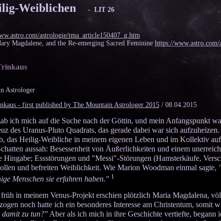
ilig-Weiblichen
- LIT 26
www.astro.com/astrologie/tma_article150407_g.htm
Mary Magdalene, and the Re-emerging Sacred Feminine
https://www.astro.com
Trinkaus
n Astrologer
kaus - first published by The Mountain Astrologer 2015
/ 08.04.2015
ab ich mich auf die Suche nach der Göttin, und mein Anfangspunkt w
uz des Uranus-Pluto Quadrats, das gerade dabei war sich aufzuheizen. 
eb, das Heilig-Weibliche in meinem eigenen Leben und im Kollektiv au
Schatten aussah: Besessenheit von Äußerlichkeiten und einem unerreic
e Hingabe; Essstörungen und "Messi"-Störungen (Hamsterkäufe, Versc
tvollen und befreiten Weiblichkeit. Wie Marion Woodman einmal sagte,
1
nige Menschen sie erfahren haben."
früh in meinem Venus-Projekt erschien plötzlich Maria Magdalena, völ
rzogen noch hatte ich ein besonderes Interesse am Christentum, somit 
damit zu tun?"
Aber als ich mich in ihre Geschichte vertiefte, begann i