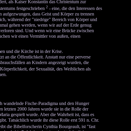
ert, als Kaiser Konstantin das Christentum zur
2
istentums festgeschrieben
- eine, die den Interessen des
en aufgezwungen, dass Geist und Körper zu trennen
nlich, während der "niedrige" Bereich von Körper und
 einmal gehen werden, wenn wir auf der Erde genug
n verloren sind. Und wenn wir eine Brücke zwischen
chen wir einen Vermittler von außen, einen
en und die Kirche ist in der Krise.
 an die Öffentlichkeit. Anstatt nur eine perverse
brauchsfällen an Kindern angezeigt wurden, die
rperlichkeit, der Sexualität, des Weiblichen als
uen.
sich wandelnde Fische-Paradigma und den Hunger
n letzten 2000 Jahren wurde sie in die Rolle der
aria gespielt wurde. Aber die Wahrheit ist, dass es
bt. Tatsächlich wurde ihr diese Rolle erst 591 n. Chr.
bt die Bibelforscherin Cynthia Bourgeault, ist "fast