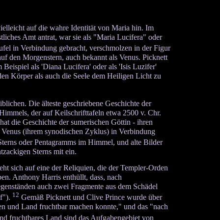
eicht auf die wahre Identität von Maria hin. Im
iches Amt antrat, war sie als "Maria Lucifera" oder
ufel in Verbindung gebracht, verschmolzen in der Figur
auf den Morgenstern, auch bekannt als Venus. Picknett
eispiel als 'Diana Lucifera' oder als 'Isis Luzifer'
en Körper als auch die Seele dem Heiligen Licht zu
lichen. Die älteste geschriebene Geschichte der
Himmels, der auf Keilschrifttafeln etwa 2500 v. Chr.
at die Geschichte der sumerischen Göttin - ihren
n Venus (ihrem synodischen Zyklus) in Verbindung
 Sterns oder Pentagramms im Himmel, und alte Bilder
zackigen Sterns mit ein.
t sich auf eine der Reliquien, die der Templer-Orden
en. Anthony Harris enthüllt, dass, nach
egenständen auch zwei Fragmente aus dem Schädel
12
f").
Gemäß Picknett und Clive Prince wurde über
ühen und Land fruchtbar machen konnte," und das "nach
 fruchtbares Land sind das Aufgabengebiet von