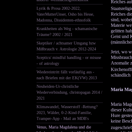
Reiches auf
Staatsrelig
Lyrik & Prosa 2002-2022,
Reiches di
VaterMutterUnser, Osho bis Hesse,
sind, wobei
Madonna, Dissidenten-ethnofolk
Materie wei
Krankheiten als Weg - schamanische
gelitten ha
Träume? 2002 / 2021
Geist und 
(männlichen
Skeptiker / achtsamer Umgang bzw
Mißbrauch v. Astrologie 2012-2024
Jetzt, wo w
Missbrauchs
Sceptics/ mindful handling - or misuse
Anomalie z
- of astrology
Kirchenoffi
Wiedereintritt fällt vorläufiig aus -
schändlich 
nach Briefen mit der EK(VW) 2013
Neuheiden-Ur-christliche
Maria Mag
Wiederverbindung, christopagan 2014 /
2021
Maria Magd
Klimawandel, Wasserstoff -Rettung?
dieser Kult
2023, Wälder, 0-2-Kind-Familie,
Hure gestec
Tramper-App - Mail an MDB's
keine Besch
Venus, Maria Magdalena und die
zugeschrie