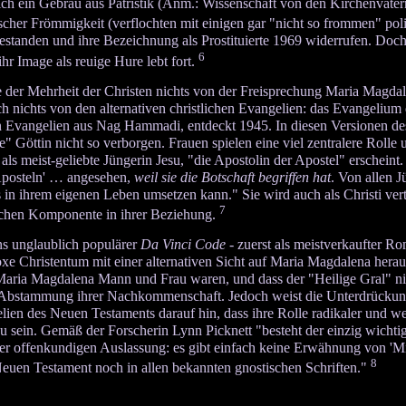
ich ein Gebräu aus Patristik (Anm.: Wissenschaft von den Kirchenvätern 
cher Frömmigkeit (verflochten mit einigen gar "nicht so frommen" pol
estanden und ihre Bezeichnung als Prostituierte 1969 widerrufen. Doc
6
hr Image als reuige Hure lebt fort.
 der Mehrheit der Christen nichts von der Freisprechung Maria Magdal
h nichts von den alternativen christlichen Evangelien: das Evangelium
n Evangelien aus Nag Hammadi, entdeckt 1945. In diesen Versionen des
" Göttin nicht so verborgen. Frauen spielen eine viel zentralere Rolle
ls meist-geliebte Jüngerin Jesu, "die Apostolin der Apostel" erscheint.
Aposteln' … angesehen,
weil sie die Botschaft begriffen hat
. Von allen Jü
s in ihrem eigenen Leben umsetzen kann." Sie wird auch als Christi vert
7
ischen Komponente in ihrer Beziehung.
 unglaublich populärer
Da Vinci Code
- zuerst als meistverkaufter R
xe Christentum mit einer alternativen Sicht auf Maria Magdalena herau
aria Magdalena Mann und Frau waren, und dass der "Heilige Gral" nich
e Abstammung ihrer Nachkommenschaft. Jedoch weist die Unterdrückung
ien des Neuen Testaments darauf hin, dass ihre Rolle radikaler und we
u sein. Gemäß der Forscherin Lynn Picknett "besteht der einzig wichtige
er offenkundigen Auslassung: es gibt einfach keine Erwähnung von 'Miri
8
euen Testament noch in allen bekannten gnostischen Schriften."