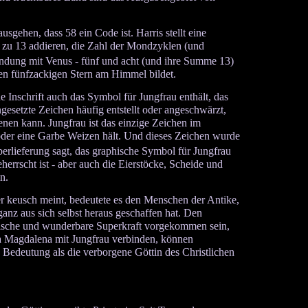
sgehen, dass 58 ein Code ist. Harris stellt eine
t zu 13 addieren, die Zahl der Mondzyklen (und
indung mit Venus - fünf und acht (und ihre Summe 13)
inen fünfzackigen Stern am Himmel bildet.
ne Inschrift auch das Symbol für Jungfrau enthält, das
gesetzte Zeichen häufig entstellt oder angeschwärzt,
nen kann. Jungfrau ist das einzige Zeichen im
e oder eine Garbe Weizen hält. Und dieses Zeichen wurde
rlieferung sagt, das graphische Symbol für Jungfrau
eherrscht ist - aber auch die Eierstöcke, Scheide und
n.
 keusch meint, bedeutete es den Menschen der Antike,
anz aus sich selbst heraus geschaffen hat. Den
gische und wunderbare Superkraft vorgekommen sein,
ria Magdalena mit Jungfrau verbinden, können
e Bedeutung als die verborgene Göttin des Christlichen