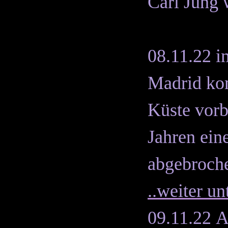
Carl Jung 
08.11.22 i
Madrid
kom
Küste vorb
Jahren ein
abgebroch
..weiter u
09.11.22
A