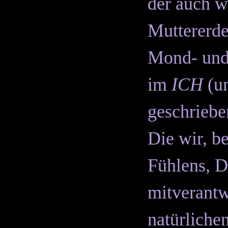
der auch w
Muttererd
Mond- und 
im
ICH
(u
geschriebe
Die wir, be
Fühlens, 
mitverantwo
natürliche