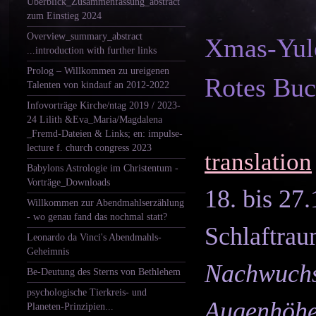
Überblick_Zusammenfassung_abstract
zum Einstieg 2024
Overview_summary_abstract
Xmas-Yule
...introduction with further links
Prolog – Willkommen zu ureigenen
Rotes Buc
Talenten von kindauf an 2012-2022
Infovorträge Kirche/ntag 2019 / 2023-
24 Lilith &Eva_Maria/Magdalena
_Fremd-Dateien & Links; en: impulse-
lecture f. church congress 2023
translation
Babylons Astrologie im Christentum -
Vorträge_Downloads
18. bis 27
Willkommen zur Abendmahlserzählung
- wo genau fand das nochmal statt?
Schlaftrau
Leonardo da Vinci's Abendmahls-
Geheimnis
Nachwuchs 
Be-Deutung des Sterns von Bethlehem
psychologische Tierkreis- und
Augenhöhe
Planeten-Prinzipien...