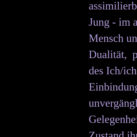
assimilier
Jung - im 
Mensch und
Dualität, 
des Ich/ic
Einbindung
unvergängl
Gelegenhei
Zustand ih