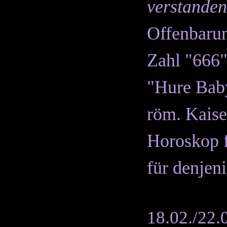
verstande
Offenbaru
Zahl "666" 
"Hure Baby
röm. Kaise
Horoskop f
für denjeni
18.02./22.