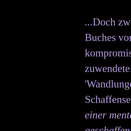
...
Doch zwe
Buches vor
kompromiss
zuwendete.
'Wandlunge
Schaffense
einer menta
geschaffen