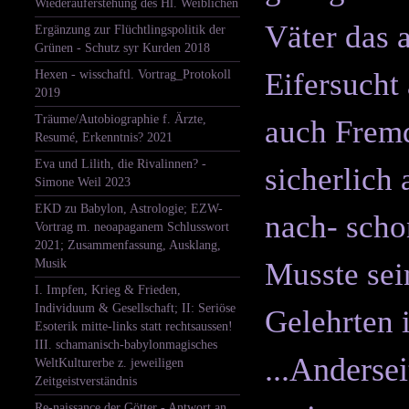
Wiederauferstehung des Hl. Weiblichen
Väter das 
Ergänzung zur Flüchtlingspolitik der
Grünen - Schutz syr Kurden 2018
Eifersucht
Hexen - wisschaftl. Vortrag_Protokoll
2019
Träume/Autobiographie f. Ärzte,
auch Fremd
Resumé, Erkenntnis? 2021
Eva und Lilith, die Rivalinnen? -
sicherlich 
Simone Weil 2023
EKD zu Babylon, Astrologie; EZW-
nach- scho
Vortrag m. neoapaganem Schlusswort
2021; Zusammenfassung, Ausklang,
Musik
Musste sei
I. Impfen, Krieg & Frieden,
Individuum & Gesellschaft; II: Seriöse
Gelehrten 
Esoterik mitte-links statt rechtsaussen!
III. schamanisch-babylonmagisches
...Anderse
WeltKulturerbe z. jeweiligen
Zeitgeistverständnis
Re-naissance der Götter - Antwort an