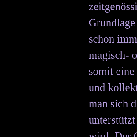
zeitgenöss
Grundlage 
schon imme
magisch- 
somit eine
und kollek
man sich d
unterstütz
wird. Der G