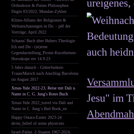
ureigenes,
Orthodoxie & Putins Philosophen
Dugin 03/2022; Mundan-Zyklen
Klima-Allianz der Religionen &
Weltanschauungen in Do. - pdf der
Vorträge; April 2022
Schauss' Buch über Bubers Theologie
Ich und Du - (m)eine
Gegendarstellung_Promi-Kurzthemen-
Horoskope rev 14.9.23
5 Jahre danach - Götterfunken-
TrauerMarsch nach Anschlag Barcelona
Versammlun
im August 2017
Xmas-Yule 2022-23; Reise mit Dali u.
Nante in C. G. Jung's Rotes Buch
Jesu" im T
Xmas-Yule 2022_travel via Dali and
Nante in C. Jung´s Red Book_en
Abendmahl
Happy Ostara-Easter 2023-24
de/en_belief of some physicists
Israel-Paläst. 2-Staaten 1967-2024;