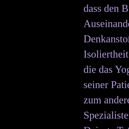
dass den B
Auseinande
Denkanstoß
Isolierthe
die das Yo
seiner Pat
zum andere
Spezialist