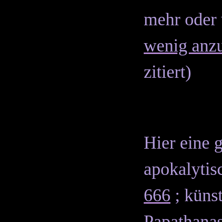
mehr oder 
wenig anz
zitiert
)
Hier eine 
apokalytis
666
; künst
Papathanas