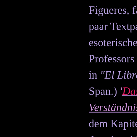
Figueres, 
paar Textp
esoterisch
Professors
in
"El Libr
Span.)
'
Das
Verständni
dem Kapit