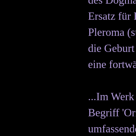
des Dogmas
Ersatz für 
Pleroma (s
die Geburt
eine fortw
...Im Werk
Begriff 'Or
umfassende