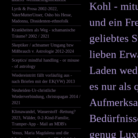
Kohl - mitu
Lyrik & Prosa 2002-2022,
VaterMutterUnser, Osho bis Hesse,
und ein Fre
Madonna, Dissidenten-ethnofolk
Krankheiten als Weg - schamanische
geliebtes S
Träume? 2002 / 2021
Skeptiker / achtsamer Umgang bzw
lieben Erw
Mißbrauch v. Astrologie 2012-2024
Sceptics/ mindful handling - or misuse
- of astrology
Laden wede
Wiedereintritt fällt vorläufiig aus -
nach Briefen mit der EK(VW) 2013
es nur als 
Neuheiden-Ur-christliche
Wiederverbindung, christopagan 2014 /
Aufmerksam
2021
Klimawandel, Wasserstoff -Rettung?
Bedürfniss
2023, Wälder, 0-2-Kind-Familie,
Tramper-App - Mail an MDB's
genug Luxu
Venus, Maria Magdalena und die