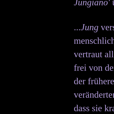
Jungiano'
...
Jung
vers
menschlich
vertraut a
frei von d
der früher
veränderte
dass sie k