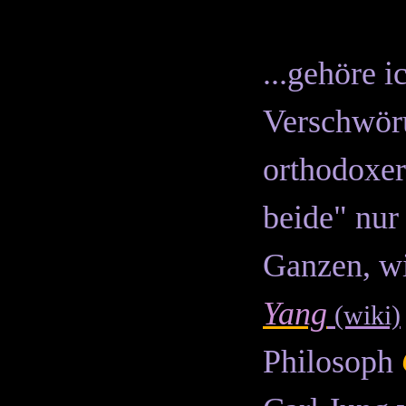
...gehöre i
Verschwöru
orthodoxer
beide"
nur
Ganzen, wi
Yang
(wiki)
Philosoph