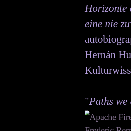
Horizonte 
eine nie z
autobiogr
Hernán Hu
Kulturwiss
"
Paths we 