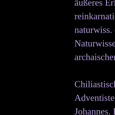
äußeres Erl
reinkarnat
naturwiss.
Naturwisse
archaische
Chiliastis
Adventiste
Johannes. 