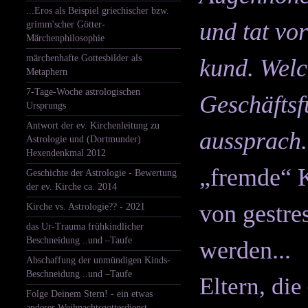
...Eros als Beispiel griechischer bzw.
und tat vo
grimm'scher Götter-
Märchenphilosophie
märchenhafte Gottesbilder als
kund. Welc
Metaphern
7-Tage-Woche astrologischen
Geschäftsf
Ursprungs
Antwort der ev. Kirchenleitung zu
aussprach
Astrologie und (Dortmunder)
Hexendenkmal 2012
„fremde“ K
Geschichte der Astrologie - Bewertung
der ev. Kirche ca. 2014
von gestre
Kirche vs. Astrologie?? - 2021
das Ur-Trauma frühkindlicher
Beschneidung ..und –Taufe
werden...
Abschaffung der unmündigen Kinds-
Beschneidung ..und –Taufe
Eltern, di
Folge Deinem Stern! - ein etwas
anderer Weihnachtsgottesdienst