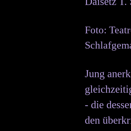
Daisetz T.
Foto: Teat
Schlafgem
Jung anerke
gleichzeit
- die dess
den überkri