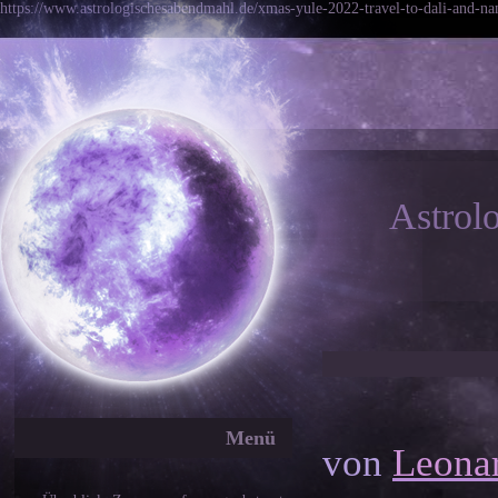
https://www.astrologischesabendmahl.de/xmas-yule-2022-travel-to-dali-and-nan
Astrol
B
Menü
von
Leona