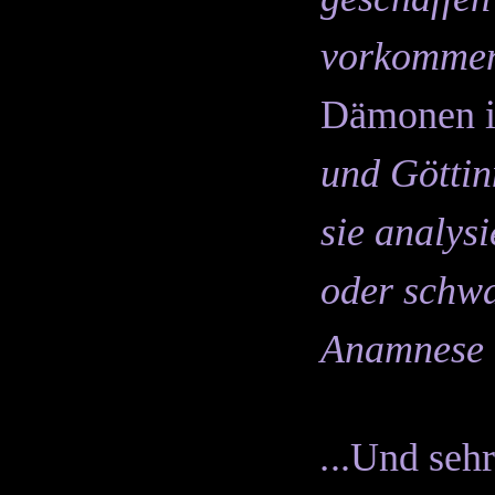
vorkommen
Dämonen im
und Göttin
sie analysi
oder schwa
Anamnese e
.
..Und sehr